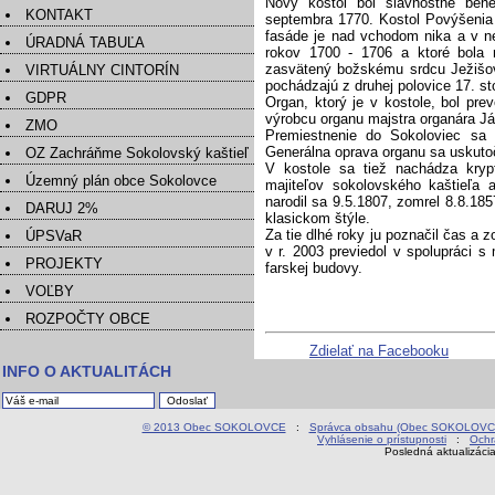
Nový kostol bol slávnostne ben
KONTAKT
septembra 1770. Kostol Povýšenia 
fasáde je nad vchodom nika a v n
ÚRADNÁ TABUĽA
rokov 1700 - 1706 a ktoré bola 
zasvätený božskému srdcu Ježišov
VIRTUÁLNY CINTORÍN
pochádzajú z druhej polovice 17. st
GDPR
Organ, ktorý je v kostole, bol pr
výrobcu organu majstra organára J
ZMO
Premiestnenie do Sokoloviec sa 
Generálna oprava organu sa uskuto
OZ Zachráňme Sokolovský kaštieľ
V kostole sa tiež nachádza kryp
Územný plán obce Sokolovce
majiteľov sokolovského kaštieľa 
narodil sa 9.5.1807, zomrel 8.8.185
DARUJ 2%
klasickom štýle.
Za tie dlhé roky ju poznačil čas a 
ÚPSVaR
v r. 2003 previedol v spolupráci
PROJEKTY
farskej budovy.
VOĽBY
ROZPOČTY OBCE
Zdielať na Facebooku
INFO O AKTUALITÁCH
© 2013 Obec SOKOLOVCE
:
Správca obsahu (Obec SOKOLOVC
Vyhlásenie o prístupnosti
:
Ochr
Posledná aktualizáci