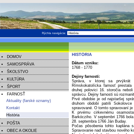
Rýchla navigácia:
HISTÓRIA
DOMOV
Dátum vzniku:
SAMOSPRÁVA
1768 - 1770
ŠKOLSTVO
Dejiny farnosti:
KULTÚRA
Správa, v ktorej sa prvýkrát
Rímskokatolícka farnosť prestala
ŠPORT
druhej polovici 16. storočia neb
FARNOSŤ
správcu. Dejiny farnosti sú rozman
Prvé obdobie je od najstaršej spr
Aktuality (farské oznamy)
druhom období patrili Sokolovce 
Kontakt
spravované. O tomto spravovaní je 
K prvému cirkevnému osamostatn
História
Barkócziho. V septembri 1766 bola
28. septembra 1766 Ján Buday.
POŠTA
Počas pôsobenia tohto kaplána s
Spravovanie nad stavbou nového ko
OBEC A OKOLIE