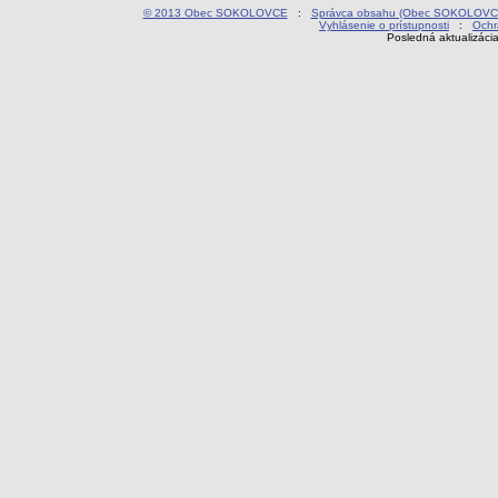
© 2013 Obec SOKOLOVCE
:
Správca obsahu (Obec SOKOLOVC
Vyhlásenie o prístupnosti
:
Ochr
Posledná aktualizáci