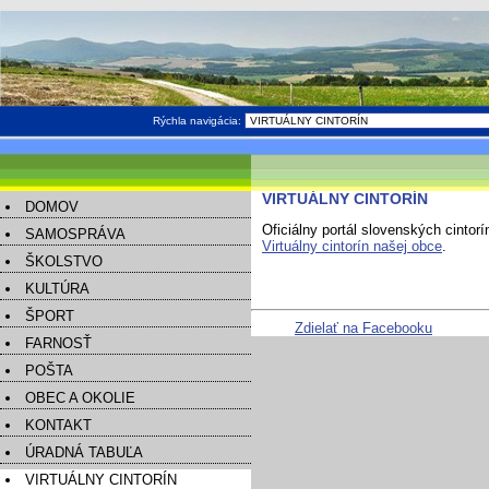
Rýchla navigácia:
VIRTUÁLNY CINTORÍN
DOMOV
Oficiálny portál slovenských cintor
SAMOSPRÁVA
Virtuálny cintorín našej obce
.
ŠKOLSTVO
KULTÚRA
ŠPORT
Zdielať na Facebooku
FARNOSŤ
POŠTA
OBEC A OKOLIE
KONTAKT
ÚRADNÁ TABUĽA
VIRTUÁLNY CINTORÍN