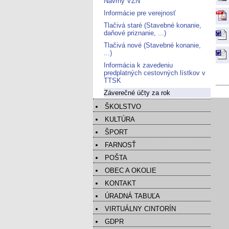
Návrhy VZN
Informácie pre verejnosť
Tlačivá staré (Stavebné konanie,
daňové priznanie, ...)
Tlačivá nové (Stavebné konanie,
...)
Informácia k zavedeniu
predplatných cestovných lístkov v
TTSK
Záverečné účty za rok
ŠKOLSTVO
KULTÚRA
ŠPORT
FARNOSŤ
POŠTA
OBEC A OKOLIE
KONTAKT
ÚRADNÁ TABUĽA
VIRTUÁLNY CINTORÍN
GDPR