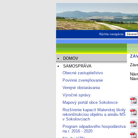
Rýchla navigácia:
ZÁ
DOMOV
Záve
SAMOSPRÁVA
Obecné zastupiteľstvo
Návr
Návr
Povinné zverejňovanie
Verejné obstarávania
Výročné správy
Mapový portál obce Sokolovce
Rozšírenie kapacít Materskej školy
rekonštrukciou objektu a areálu MŠ
v Sokolovciach
Program odpadového hospodárstva
na r. 2016 - 2020