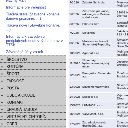
Návrhy VZN
4/2026
Zdeněk Schindler
Priemys
Piešťan
Informácie pre verejnosť
Združenie pre rozvoj
92001 H
Tlačivá staré (Stavebné konanie,
5/2026
mikroregiónu Vážska
Dilonga
vodná cesta
daňové priznanie, ...)
Sihotsk
6/2026
EKO-SPIRIT
Tlačivá nové (Stavebné konanie,
Hlohove
...)
Jakubov
7/2026
Slovgram
813 48 B
Informácia k zavedeniu
Štefano
predplatných cestovných lístkov v
Ministerstvo financií
8/2026
Bratisla
TTSK
Slovenskej Republiky
Staré M
Záverečné účty za rok
Piešťan
10/2026
Agropat s.r.o.
Radošin
ŠKOLSTVO
Slovenský
Jesenio
11/2026
hydrometeorologický
Bratisla
KULTÚRA
ústav
ŠPORT
Energetika Slovensko
Čuleňov
12/2026
a.s.
Bratisla
FARNOSŤ
Nevädzo
13/2026
Enviromentálny fond
POŠTA
Bratisla
OBEC A OKOLIE
Vajansk
14/2026
Ekospol a.s.
Žilina
KONTAKT
Brezovi
15/2026
LUMINOR, s.r.o.
Brezovi
ÚRADNÁ TABUĽA
Bratisla
16/2026
V&M Mont, s.r.o.
Piešťan
VIRTUÁLNY CINTORÍN
Západoslovenská
Čulenov
GDPR
17/2026
distribučná, a.s.
Bratisla