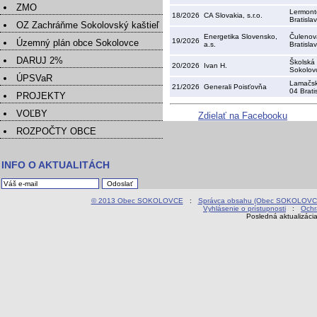
ZMO
Lermont
18/2026
CA Slovakia, s.r.o.
Bratisla
OZ Zachráňme Sokolovský kaštieľ
Energetika Slovensko,
Čulenov
19/2026
Územný plán obce Sokolovce
a.s.
Bratisla
DARUJ 2%
Školská
20/2026
Ivan H.
Sokolov
ÚPSVaR
Lamačsk
21/2026
Generali Poisťovňa
04 Brati
PROJEKTY
VOĽBY
Zdielať na Facebooku
ROZPOČTY OBCE
INFO O AKTUALITÁCH
© 2013 Obec SOKOLOVCE
:
Správca obsahu (Obec SOKOLOVC
Vyhlásenie o prístupnosti
:
Ochr
Posledná aktualizáci