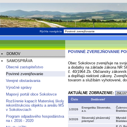
Rýchla navigácia:
POVINNÉ ZVEREJŇOVANIE PODĽ
DOMOV
SAMOSPRÁVA
Obec Sokolovce zverejňuje na svoj
Obecné zastupiteľstvo
a dodatky na základe zákona NR SR
č. 40/1964 Zb. Občiansky zákonník
Povinné zverejňovanie
a dopĺňajú niektoré zákony. Zverej
tovarom a služibám vyhotovené, dor
Verejné obstarávania
Výročné správy
AKTUÁLNE ZOBRAZENIE:
Mapový portál obce Sokolovce
Číslo
Dodávateľ
Rozšírenie kapacít Materskej školy
rekonštrukciou objektu a areálu MŠ
Energetika Slovensko,
Čulenov
v Sokolovciach
1/2026
a.s.
Bratisla
Program odpadového hospodárstva
Slovenský plnárenský
Mlynské 
3/2026
na r. 2016 - 2020
priemysel
Bratisla
P. O. Bo