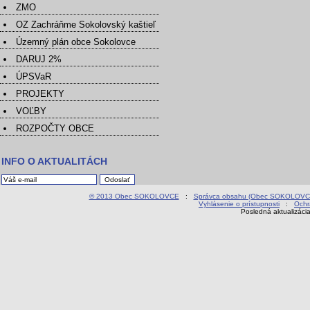
ZMO
OZ Zachráňme Sokolovský kaštieľ
Územný plán obce Sokolovce
DARUJ 2%
ÚPSVaR
PROJEKTY
VOĽBY
ROZPOČTY OBCE
INFO O AKTUALITÁCH
© 2013 Obec SOKOLOVCE
:
Správca obsahu (Obec SOKOLOVC
Vyhlásenie o prístupnosti
:
Ochr
Posledná aktualizáci