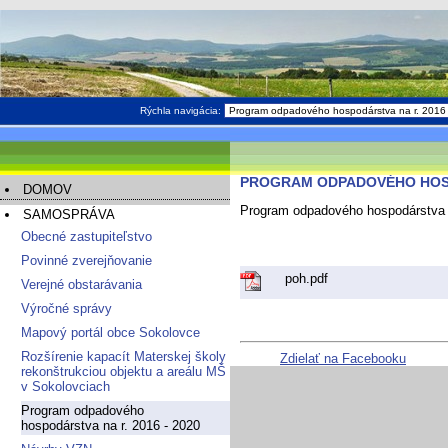
Rýchla navigácia:
PROGRAM ODPADOVÉHO HOSP
DOMOV
Program odpadového hospodárstva 
SAMOSPRÁVA
Obecné zastupiteľstvo
Povinné zverejňovanie
poh.pdf
Verejné obstarávania
Výročné správy
Mapový portál obce Sokolovce
Rozšírenie kapacít Materskej školy
Zdielať na Facebooku
rekonštrukciou objektu a areálu MŠ
v Sokolovciach
Program odpadového
hospodárstva na r. 2016 - 2020