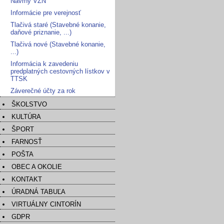
Návrhy VZN
Informácie pre verejnosť
Tlačivá staré (Stavebné konanie,
daňové priznanie, ...)
Tlačivá nové (Stavebné konanie,
...)
Informácia k zavedeniu
predplatných cestovných lístkov v
TTSK
Záverečné účty za rok
ŠKOLSTVO
KULTÚRA
ŠPORT
FARNOSŤ
POŠTA
OBEC A OKOLIE
KONTAKT
ÚRADNÁ TABUĽA
VIRTUÁLNY CINTORÍN
GDPR