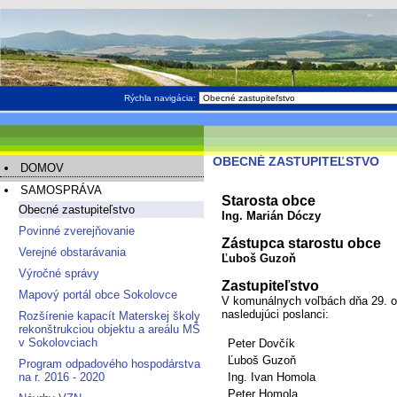
Rýchla navigácia:
OBECNÉ ZASTUPITEĽSTVO
DOMOV
SAMOSPRÁVA
Starosta obce
Obecné zastupiteľstvo
Ing. Marián Dóczy
Povinné zverejňovanie
Zástupca starostu obce
Verejné obstarávania
Ľuboš Guzoň
Výročné správy
Zastupiteľstvo
Mapový portál obce Sokolovce
V komunálnych voľbách dňa 29. ok
nasledujúci poslanci:
Rozšírenie kapacít Materskej školy
rekonštrukciou objektu a areálu MŠ
v Sokolovciach
Peter Dovčík
Ľuboš Guzoň
Program odpadového hospodárstva
na r. 2016 - 2020
Ing. Ivan Homola
Peter Homola