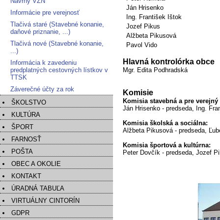
Návrhy VZN
Ján Hrisenko
Informácie pre verejnosť
Ing. František Ištok
Tlačivá staré (Stavebné konanie,
Jozef Pikus
daňové priznanie, ...)
Alžbeta Pikusová
Tlačivá nové (Stavebné konanie,
Pavol Vido
...)
Hlavná kontrolórka obce
Informácia k zavedeniu
predplatných cestovných lístkov v
Mgr. Edita Podhradská
TTSK
Záverečné účty za rok
Komisie
Komisia stavebná a pre verejný
ŠKOLSTVO
Ján Hrisenko - predseda, Ing. Fra
KULTÚRA
Komisia školská a sociálna:
ŠPORT
Alžbeta Pikusová - predseda, Ľu
FARNOSŤ
Komisia športová a kultúrna:
POŠTA
Peter Dovčík - predseda, Jozef P
OBEC A OKOLIE
KONTAKT
ÚRADNÁ TABUĽA
VIRTUÁLNY CINTORÍN
GDPR