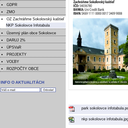
GDPR
ZMO
OZ Zachráňme Sokolovský kaštieľ
NKP Sokolovce Infotabula
Územný plán obce Sokolovce
DARUJ 2%
ÚPSVaR
PROJEKTY
VOĽBY
ROZPOČTY OBCE
INFO O AKTUALITÁCH
park sokolovce infotabula.p
nkp sokolovce infotabula.jp