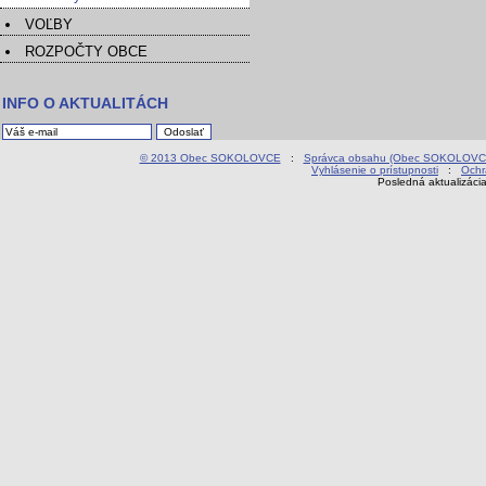
VOĽBY
ROZPOČTY OBCE
INFO O AKTUALITÁCH
© 2013 Obec SOKOLOVCE
:
Správca obsahu (Obec SOKOLOVC
Vyhlásenie o prístupnosti
:
Ochr
Posledná aktualizáci