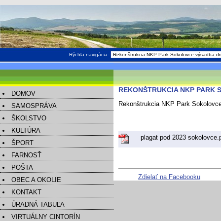
Rýchla navigácia:
REKONŠTRUKCIA NKP PARK 
DOMOV
Rekonštrukcia NKP Park Sokolovce
SAMOSPRÁVA
ŠKOLSTVO
KULTÚRA
plagat pod 2023 sokolovce.
ŠPORT
FARNOSŤ
POŠTA
Zdielať na Facebooku
OBEC A OKOLIE
KONTAKT
ÚRADNÁ TABUĽA
VIRTUÁLNY CINTORÍN