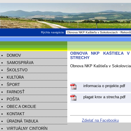
Rýchla navigácia:
OBNOVA NKP KAŠTIEĽA V
DOMOV
STRECHY
SAMOSPRÁVA
Obnova NKP Kaštieľa v Sokolovciac
ŠKOLSTVO
KULTÚRA
ŠPORT
informacia o projekte.pdf
FARNOSŤ
plagat krov a strecha.pdf
POŠTA
OBEC A OKOLIE
KONTAKT
Zdielať na Facebooku
ÚRADNÁ TABUĽA
VIRTUÁLNY CINTORÍN