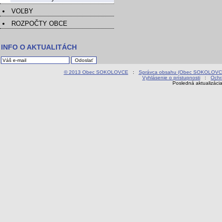
VOĽBY
ROZPOČTY OBCE
INFO O AKTUALITÁCH
© 2013 Obec SOKOLOVCE
:
Správca obsahu (Obec SOKOLOVC
Vyhlásenie o prístupnosti
:
Ochr
Posledná aktualizáci