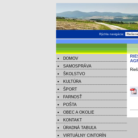
Rýchla navigácia:
RI
DOMOV
AGR
SAMOSPRÁVA
Rieš
ŠKOLSTVO
KULTÚRA
ŠPORT
FARNOSŤ
POŠTA
OBEC A OKOLIE
KONTAKT
ÚRADNÁ TABUĽA
VIRTUÁLNY CINTORÍN