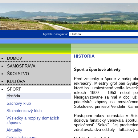
Rýchla navigácia:
HISTÓRIA
DOMOV
SAMOSPRÁVA
Šport a športové aktivity
ŠKOLSTVO
Prvé zmienky o športe v našej obc
KULTÚRA
rekreačný. Miestny gróf pán Gyul
ktoré boli umiestnené vedľa lovec
ŠPORT
rokoch 1900 - 1953 nebol pod
História
Neorganizovane sa hral v obci už 
priateľské zápasy na provizórno
Šachový klub
Sokoloviec priniesol Vendelín Kame
Stolnotenisový klub
Postupom rokov dorastala v Soko
Výsledky a rozpisy domácich
doslova fanaticky venovala športu
zápasov
spoločnosť "Sokol". Jej predsedo
združovala dva oddiely - futbalový a
Aktuality
Cyklistická mapa