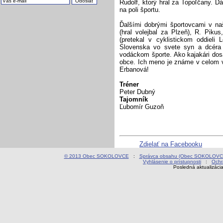
Rudolf, ktorý hral za Topoľčany. Dá
na poli športu.
Ďalšími dobrými športovcami v naš
(hral volejbal za Plzeň), R. Piku
(pretekal v cyklistickom oddieli
Slovenska vo svete syn a dcéra 
vodáckom športe. Ako kajakári dos
obce. Ich meno je známe v celom v
Erbanová!
Tréner
Peter Dubný
Tajomník
Ľubomír Guzoň
Zdielať na Facebooku
© 2013 Obec SOKOLOVCE
:
Správca obsahu (Obec SOKOLOVC
Vyhlásenie o prístupnosti
:
Ochr
Posledná aktualizáci