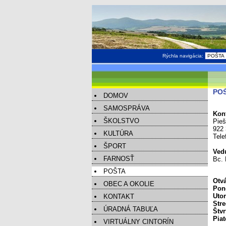
Rýchla navigácia:
PO
DOMOV
SAMOSPRÁVA
Kont
ŠKOLSTVO
Pieš
922 
KULTÚRA
Tele
ŠPORT
Ved
FARNOSŤ
Bc. 
POŠTA
Otvá
OBEC A OKOLIE
Pon
Uto
KONTAKT
Str
ÚRADNÁ TABUĽA
Štvr
Piat
VIRTUÁLNY CINTORÍN