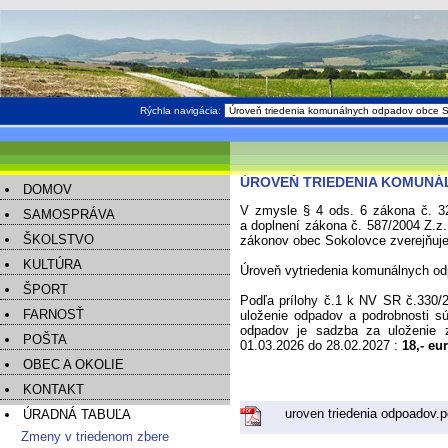
Rýchla navigácia:
ÚROVEŇ TRIEDENIA KOMUNÁ
DOMOV
V zmysle § 4 ods. 6 zákona č. 3
SAMOSPRÁVA
a doplnení zákona č. 587/2004 Z.z
ŠKOLSTVO
zákonov obec Sokolovce zverejňuje
KULTÚRA
Úroveň vytriedenia komunálnych od
ŠPORT
Podľa prílohy č.1 k NV SR č.330/
FARNOSŤ
uloženie odpadov a podrobnosti sú
odpadov je sadzba za uloženie
POŠTA
01.03.2026 do 28.02.2027 :
18,- eu
OBEC A OKOLIE
KONTAKT
uroven triedenia odpoadov.p
ÚRADNÁ TABUĽA
Zmeny v triedenom zbere