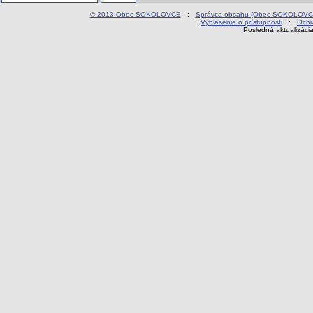
© 2013 Obec SOKOLOVCE
:
Správca obsahu (Obec SOKOLOVC
Vyhlásenie o prístupnosti
:
Ochr
Posledná aktualizáci