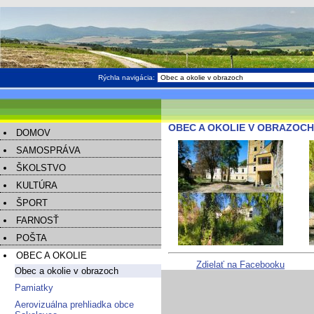
Rýchla navigácia:
OBEC A OKOLIE V OBRAZOCH -
DOMOV
SAMOSPRÁVA
ŠKOLSTVO
KULTÚRA
ŠPORT
FARNOSŤ
POŠTA
OBEC A OKOLIE
Zdielať na Facebooku
Obec a okolie v obrazoch
Pamiatky
Aerovizuálna prehliadka obce