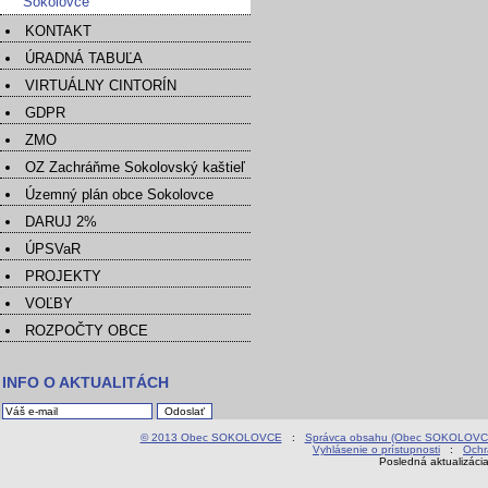
Sokolovce
KONTAKT
ÚRADNÁ TABUĽA
VIRTUÁLNY CINTORÍN
GDPR
ZMO
OZ Zachráňme Sokolovský kaštieľ
Územný plán obce Sokolovce
DARUJ 2%
ÚPSVaR
PROJEKTY
VOĽBY
ROZPOČTY OBCE
INFO O AKTUALITÁCH
© 2013 Obec SOKOLOVCE
:
Správca obsahu (Obec SOKOLOVC
Vyhlásenie o prístupnosti
:
Ochr
Posledná aktualizáci